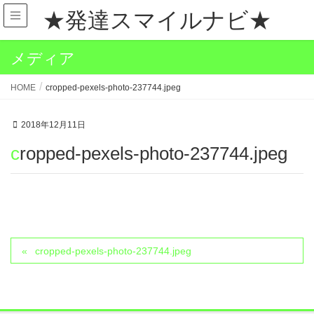
★発達スマイルナビ★
メディア
HOME
cropped-pexels-photo-237744.jpeg
2018年12月11日
cropped-pexels-photo-237744.jpeg
cropped-pexels-photo-237744.jpeg